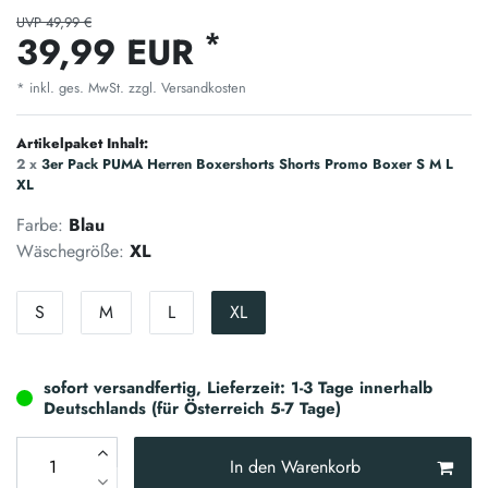
UVP 49,99 €
*
39,99 EUR
* inkl. ges. MwSt. zzgl.
Versandkosten
Artikelpaket Inhalt:
2 x
3er Pack PUMA Herren Boxershorts Shorts Promo Boxer S M L
XL
Farbe:
Blau
Wäschegröße:
XL
S
M
L
XL
sofort versandfertig, Lieferzeit: 1-3 Tage innerhalb
Deutschlands (für Österreich 5-7 Tage)
In den Warenkorb