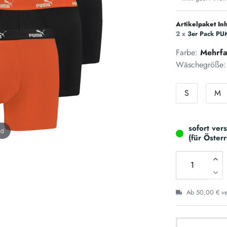
Artikelpaket Inh
2 x
3er Pack PU
Farbe:
Mehrfa
Wäschegröße:
S
M
sofort ver
nd
(für Öster
Ab 50,00 € ver