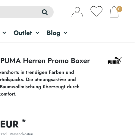
0
Outlet
Blog
 PUMA Herren Promo Boxer
xershorts in trendigen Farben und
orteilspacks. Die atmungsaktive und
e Baumwollmischung überzeugt durch
omfort.
*
 EUR
 zzgl.
Versandkosten