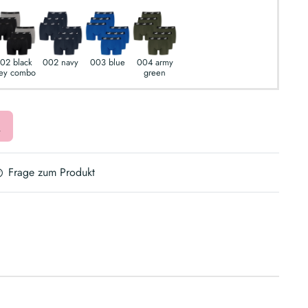
02 black
002 navy
003 blue
004 army
ey combo
green
Frage zum Produkt