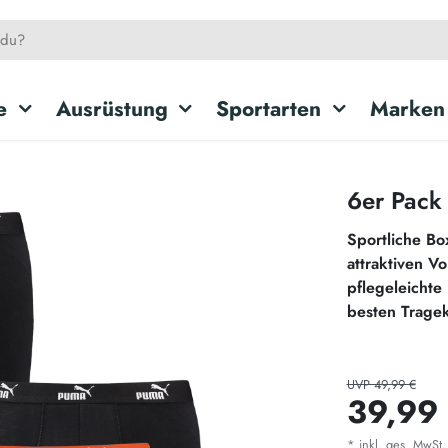
e
Ausrüstung
Sportarten
Marken
6er Pack
Sportliche Bo
attraktiven V
pflegeleicht
besten Tragek
UVP 49,99 €
39,99
* inkl. ges. MwSt.