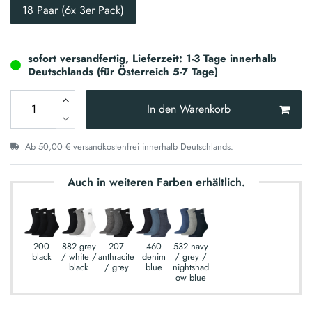
18 Paar (6x 3er Pack)
sofort versandfertig, Lieferzeit: 1-3 Tage innerhalb
Deutschlands (für Österreich 5-7 Tage)
In den Warenkorb
Ab 50,00 € versandkostenfrei innerhalb Deutschlands.
Auch in weiteren Farben erhältlich.
200
882 grey
207
460
532 navy
black
/ white /
anthracite
denim
/ grey /
black
/ grey
blue
nightshad
ow blue