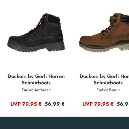
Dockers by Gerli Herren
Dockers by Gerli He
Schnürboots
Schnürboots
Farbe: Anthrazit
Farbe: Braun
56,99 €
56,9
UVP 79,95 €
UVP 79,95 €