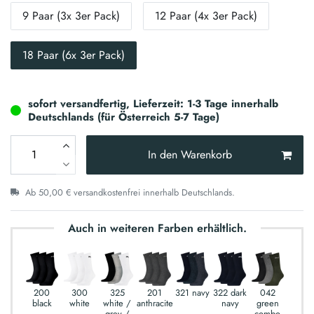
9 Paar (3x 3er Pack)
12 Paar (4x 3er Pack)
18 Paar (6x 3er Pack)
sofort versandfertig, Lieferzeit: 1-3 Tage innerhalb
Deutschlands (für Österreich 5-7 Tage)
In den Warenkorb
Ab 50,00 € versandkostenfrei innerhalb Deutschlands.
Auch in weiteren Farben erhältlich.
200
300
325
201
321 navy
322 dark
042
black
white
white /
anthracite
navy
green
grey /
combo