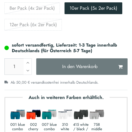
8er Pack (4x 2er Pack)
10er Pack (5x 2er Pack)
12er Pack (6x 2er Pack)
sofort versandfertig, Lieferzeit: 1-3 Tage innerhalb
Deutschlands (für Österreich 5-7 Tage)
In den Warenkorb
Ab 50,00 € versandkostenfrei innerhalb Deutschlands.
Auch in weiteren Farben erhältlich.
001 blue
002
007 blue
310
415 white
758
combo
cherry
combo
white
/ black /
middle