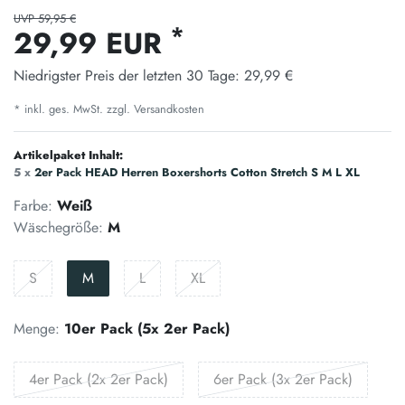
UVP 59,95 €
*
29,99 EUR
Niedrigster Preis der letzten 30 Tage:
29,99 €
* inkl. ges. MwSt. zzgl.
Versandkosten
Artikelpaket Inhalt:
5 x
2er Pack HEAD Herren Boxershorts Cotton Stretch S M L XL
Farbe:
Weiß
Wäschegröße:
M
S
M
L
XL
Menge:
10er Pack (5x 2er Pack)
4er Pack (2x 2er Pack)
6er Pack (3x 2er Pack)