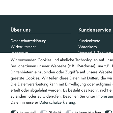
Über uns
Kundenservice
Datenschutzerklärung
Kundenkonto
Widerrufsrecht
Warenkorb
Impressum
Versand & Zahlung
AGB
Kontakt
Wir verwenden Cookies und ähnliche Technologien auf unse
Jobs
Besucher:innen unserer Webseite (z.B. IP-Adresse), um z.B.
Drittanbietern einzubinden oder Zugriffe auf unsere Website 
Bezahlarten
gesetzte Cookies. Wir teilen diese Daten mit Dritten, die wi
Unsere Partner
...un
Die Datenverarbeitung kann mit Einwilligung oder aufgrund 
erteilt oder abgelehnt werden. Es besteht das Recht, nicht e
zu ändern oder zu widerrufen. Beachten Sie unser
Impressu
Daten in unserer
Daten­schutz­erklärung
.
Essenziell
Statistik
Externe Medien