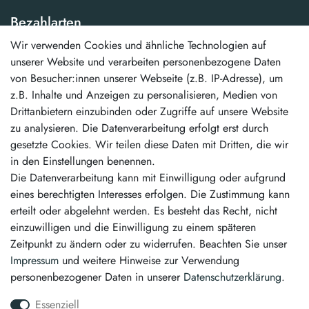
Bezahlarten
Wir verwenden Cookies und ähnliche Technologien auf
...und weitere
unserer Website und verarbeiten personenbezogene Daten
von Besucher:innen unserer Webseite (z.B. IP-Adresse), um
Unsere Vorteile
z.B. Inhalte und Anzeigen zu personalisieren, Medien von
Drittanbietern einzubinden oder Zugriffe auf unsere Website
schneller Versand
zu analysieren. Die Datenverarbeitung erfolgt erst durch
kostenloser Versand ab 50,00 €
gesetzte Cookies. Wir teilen diese Daten mit Dritten, die wir
erstklassiger Service
in den Einstellungen benennen.
Die Datenverarbeitung kann mit Einwilligung oder aufgrund
Vertrag widerrufen
eines berechtigten Interesses erfolgen. Die Zustimmung kann
erteilt oder abgelehnt werden. Es besteht das Recht, nicht
Kontakt
einzuwilligen und die Einwilligung zu einem späteren
Zeitpunkt zu ändern oder zu widerrufen. Beachten Sie unser
info@pintamo.de
Impressum
und weitere Hinweise zur Verwendung
personenbezogener Daten in unserer
Daten­schutz­erklärung
.
03763 4048350
Essenziell