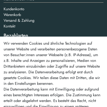
Kundenkonto
Warenkorb
Versand & Zahlung
Kontakt
Bezahlarten
Wir verwenden Cookies und ähnliche Technologien auf
...und weitere
unserer Website und verarbeiten personenbezogene Daten
von Besucher:innen unserer Webseite (z.B. IP-Adresse), um
Unsere Vorteile
z.B. Inhalte und Anzeigen zu personalisieren, Medien von
Drittanbietern einzubinden oder Zugriffe auf unsere Website
schneller Versand
zu analysieren. Die Datenverarbeitung erfolgt erst durch
kostenloser Versand ab 50,00 €
gesetzte Cookies. Wir teilen diese Daten mit Dritten, die wir
erstklassiger Service
in den Einstellungen benennen.
Die Datenverarbeitung kann mit Einwilligung oder aufgrund
Vertrag widerrufen
eines berechtigten Interesses erfolgen. Die Zustimmung kann
erteilt oder abgelehnt werden. Es besteht das Recht, nicht
Kontakt
einzuwilligen und die Einwilligung zu einem späteren