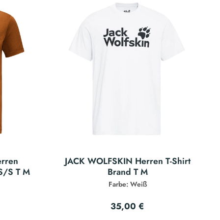
rren
JACK WOLFSKIN Herren T-Shirt
 S/S T M
Brand T M
Farbe: Weiß
35,00 €