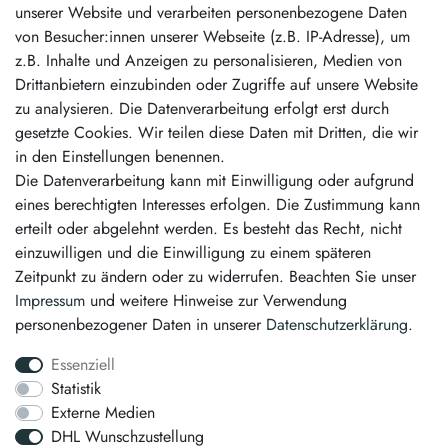
unserer Website und verarbeiten personenbezogene Daten
von Besucher:innen unserer Webseite (z.B. IP-Adresse), um
Unsere Vorteile
z.B. Inhalte und Anzeigen zu personalisieren, Medien von
Drittanbietern einzubinden oder Zugriffe auf unsere Website
schneller Versand
zu analysieren. Die Datenverarbeitung erfolgt erst durch
kostenloser Versand ab 50,00 €
gesetzte Cookies. Wir teilen diese Daten mit Dritten, die wir
erstklassiger Service
in den Einstellungen benennen.
Die Datenverarbeitung kann mit Einwilligung oder aufgrund
Vertrag widerrufen
eines berechtigten Interesses erfolgen. Die Zustimmung kann
erteilt oder abgelehnt werden. Es besteht das Recht, nicht
Kontakt
einzuwilligen und die Einwilligung zu einem späteren
Zeitpunkt zu ändern oder zu widerrufen. Beachten Sie unser
info@pintamo.de
Impressum
und weitere Hinweise zur Verwendung
personenbezogener Daten in unserer
Daten­schutz­erklärung
.
03763 4048350
Essenziell
Montag - Freitag: 08:00 - 16:00 Uhr
Statistik
Externe Medien
Anrufe aus dem dt. Festnetz zum Ortstarif, Preise aus dem Mobilfunknetz
DHL Wunschzustellung
ggf. abweichend (abhängig vom Provider).