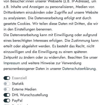
von Besucher:innen unserer Webseite (z.B. IP-Adresse), um
Unsere Vorteile
z.B. Inhalte und Anzeigen zu personalisieren, Medien von
Drittanbietern einzubinden oder Zugriffe auf unsere Website
schneller Versand
zu analysieren. Die Datenverarbeitung erfolgt erst durch
kostenloser Versand ab 50,00 €
gesetzte Cookies. Wir teilen diese Daten mit Dritten, die wir
erstklassiger Service
in den Einstellungen benennen.
Die Datenverarbeitung kann mit Einwilligung oder aufgrund
Vertrag widerrufen
eines berechtigten Interesses erfolgen. Die Zustimmung kann
erteilt oder abgelehnt werden. Es besteht das Recht, nicht
Kontakt
einzuwilligen und die Einwilligung zu einem späteren
Zeitpunkt zu ändern oder zu widerrufen. Beachten Sie unser
info@pintamo.de
Impressum
und weitere Hinweise zur Verwendung
personenbezogener Daten in unserer
Daten­schutz­erklärung
.
03763 4048350
Essenziell
Montag - Freitag: 08:00 - 16:00 Uhr
Statistik
Externe Medien
Anrufe aus dem dt. Festnetz zum Ortstarif, Preise aus dem Mobilfunknetz
DHL Wunschzustellung
ggf. abweichend (abhängig vom Provider).
PayPal