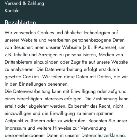
Versand & Zahlung
Kontakt
Bezahlarten
Wir verwenden Cookies und ähnliche Technologien auf
...und weitere
unserer Website und verarbeiten personenbezogene Daten
von Besucher:innen unserer Webseite (z.B. IP-Adresse), um
Unsere Vorteile
z.B. Inhalte und Anzeigen zu personalisieren, Medien von
Drittanbietern einzubinden oder Zugriffe auf unsere Website
schneller Versand
zu analysieren. Die Datenverarbeitung erfolgt erst durch
kostenloser Versand ab 50,00 €
gesetzte Cookies. Wir teilen diese Daten mit Dritten, die wir
erstklassiger Service
in den Einstellungen benennen.
Die Datenverarbeitung kann mit Einwilligung oder aufgrund
Vertrag widerrufen
eines berechtigten Interesses erfolgen. Die Zustimmung kann
erteilt oder abgelehnt werden. Es besteht das Recht, nicht
Kontakt
einzuwilligen und die Einwilligung zu einem späteren
Zeitpunkt zu ändern oder zu widerrufen. Beachten Sie unser
info@pintamo.de
Impressum
und weitere Hinweise zur Verwendung
personenbezogener Daten in unserer
Daten­schutz­erklärung
.