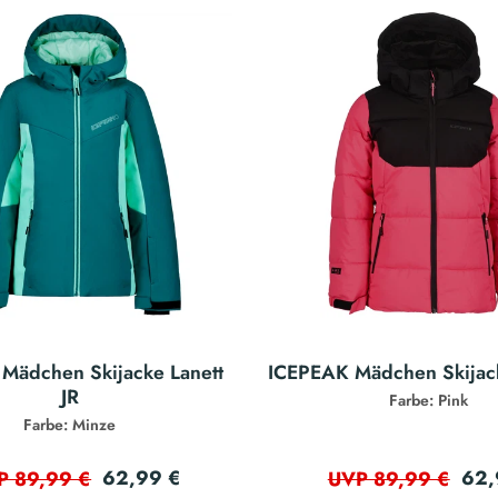
Mädchen Skijacke Lanett
ICEPEAK Mädchen Skijack
JR
Farbe: Pink
Farbe: Minze
62,99 €
62,
P 89,99 €
UVP 89,99 €