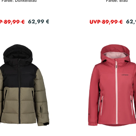
Farbe: Dunkelblau
Farbe: Blau
62,99 €
62,
P 89,99 €
UVP 89,99 €