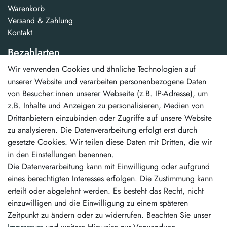
Warenkorb
Versand & Zahlung
Kontakt
Bezahlarten
Wir verwenden Cookies und ähnliche Technologien auf
...und weitere
unserer Website und verarbeiten personenbezogene Daten
von Besucher:innen unserer Webseite (z.B. IP-Adresse), um
Unsere Vorteile
z.B. Inhalte und Anzeigen zu personalisieren, Medien von
Drittanbietern einzubinden oder Zugriffe auf unsere Website
schneller Versand
zu analysieren. Die Datenverarbeitung erfolgt erst durch
kostenloser Versand ab 50,00 €
gesetzte Cookies. Wir teilen diese Daten mit Dritten, die wir
erstklassiger Service
in den Einstellungen benennen.
Die Datenverarbeitung kann mit Einwilligung oder aufgrund
Vertrag widerrufen
eines berechtigten Interesses erfolgen. Die Zustimmung kann
erteilt oder abgelehnt werden. Es besteht das Recht, nicht
Kontakt
einzuwilligen und die Einwilligung zu einem späteren
Zeitpunkt zu ändern oder zu widerrufen. Beachten Sie unser
info@pintamo.de