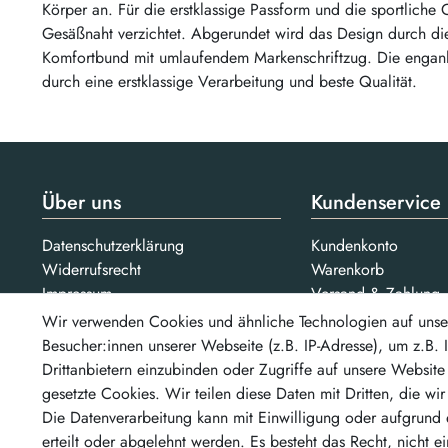
Körper an. Für die erstklassige Passform und die sportliche
Gesäßnaht verzichtet. Abgerundet wird das Design durch die
Komfortbund mit umlaufendem Markenschriftzug. Die engan
durch eine erstklassige Verarbeitung und beste Qualität.
Über uns
Kundenservice
Datenschutzerklärung
Kundenkonto
Widerrufsrecht
Warenkorb
Impressum
Versand & Zahlung
AGB
Kontakt
Wir verwenden Cookies und ähnliche Technologien auf unse
Jobs
Besucher:innen unserer Webseite (z.B. IP-Adresse), um z.B.
Drittanbietern einzubinden oder Zugriffe auf unsere Website 
Bezahlarten
gesetzte Cookies. Wir teilen diese Daten mit Dritten, die wi
Unsere Partner
...un
Die Datenverarbeitung kann mit Einwilligung oder aufgrund 
erteilt oder abgelehnt werden. Es besteht das Recht, nicht e