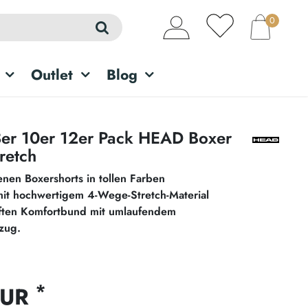
0
Outlet
Blog
8er 10er 12er Pack HEAD Boxer
retch
enen Boxershorts in tollen Farben
it hochwertigem 4-Wege-Stretch-Material
ften Komfortbund mit umlaufendem
zug.
*
EUR