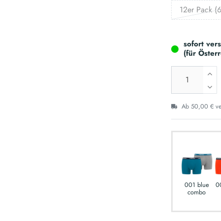
12er Pack (6
sofort ver
(für Öster
Ab 50,00 € ver
001 blue
0
combo