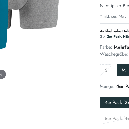
Niedrigster Pre
* inkl. ges. MwSt.
Artikelpaket Inh
2 x
2er Pack HEA
Farbe:
Mehrfa
Wäschegröße:
S
M
nd
Menge:
4er P
4er Pack (2x
8er Pack (4x