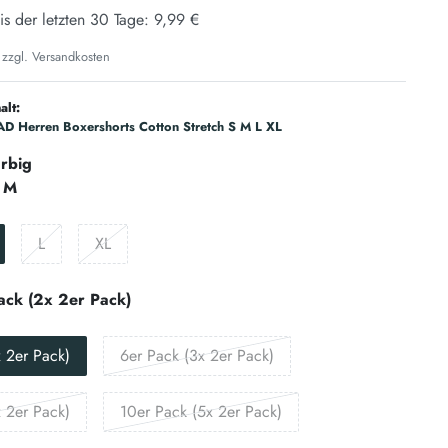
is der letzten 30 Tage:
9,99 €
 zzgl.
Versandkosten
alt:
D Herren Boxershorts Cotton Stretch S M L XL
rbig
M
L
XL
ack (2x 2er Pack)
 2er Pack)
6er Pack (3x 2er Pack)
 2er Pack)
10er Pack (5x 2er Pack)