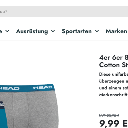
e
Ausrüstung
Sportarten
Marken
4er 6er 
Cotton St
Diese unifarb
überzeugen m
und einem so
Markenschrift
UVP 23,98 €
9,99 