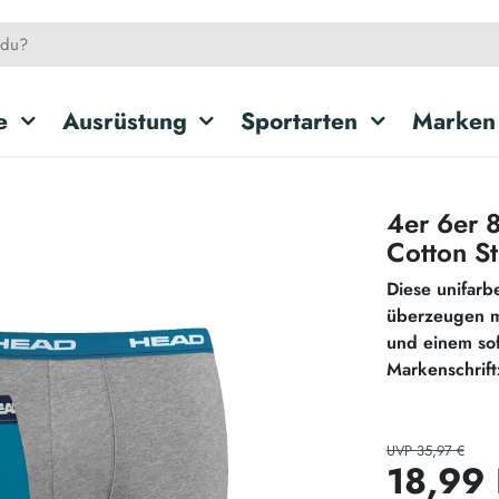
e
Ausrüstung
Sportarten
Marken
4er 6er 
Cotton St
Diese unifarb
überzeugen m
und einem so
Markenschrift
UVP 35,97 €
18,99