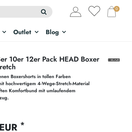
0
Outlet
Blog
8er 10er 12er Pack HEAD Boxer
retch
enen Boxershorts in tollen Farben
it hochwertigem 4-Wege-Stretch-Material
ften Komfortbund mit umlaufendem
zug.
*
 EUR