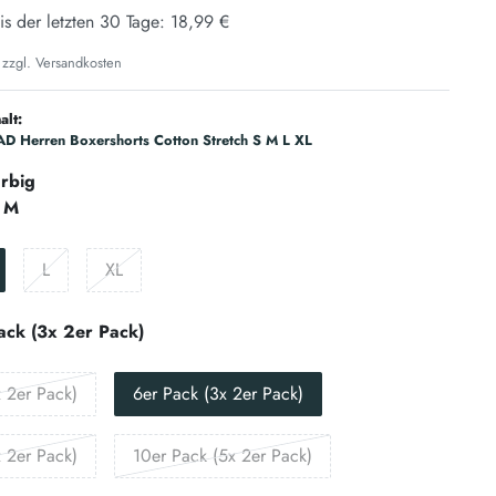
is der letzten 30 Tage:
18,99 €
 zzgl.
Versandkosten
alt:
D Herren Boxershorts Cotton Stretch S M L XL
rbig
M
L
XL
ack (3x 2er Pack)
 2er Pack)
6er Pack (3x 2er Pack)
 2er Pack)
10er Pack (5x 2er Pack)