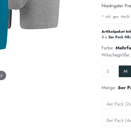
Niedrigster Pre
* inkl. ges. MwSt.
Artikelpaket Inh
3 x
2er Pack HEA
Farbe:
Mehrfa
Wäschegröße:
S
M
nd
Menge:
6er P
4er Pack (2x
8er Pack (4x