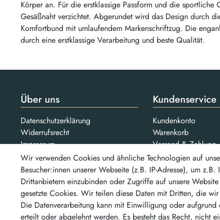
Körper an. Für die erstklassige Passform und die sportliche
Gesäßnaht verzichtet. Abgerundet wird das Design durch die
Komfortbund mit umlaufendem Markenschriftzug. Die engan
durch eine erstklassige Verarbeitung und beste Qualität.
Über uns
Kundenservice
Datenschutzerklärung
Kundenkonto
Widerrufsrecht
Warenkorb
Impressum
Versand & Zahlung
AGB
Kontakt
Wir verwenden Cookies und ähnliche Technologien auf unse
Jobs
Besucher:innen unserer Webseite (z.B. IP-Adresse), um z.B.
Drittanbietern einzubinden oder Zugriffe auf unsere Website 
Bezahlarten
gesetzte Cookies. Wir teilen diese Daten mit Dritten, die wi
Unsere Partner
...un
Die Datenverarbeitung kann mit Einwilligung oder aufgrund 
erteilt oder abgelehnt werden. Es besteht das Recht, nicht e