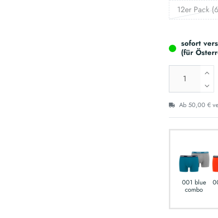
12er Pack (6
sofort ver
(für Öster
Ab 50,00 € ver
001 blue
0
combo