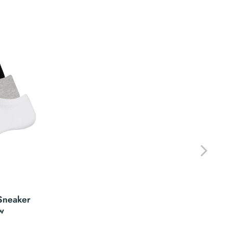
 Sneaker
w