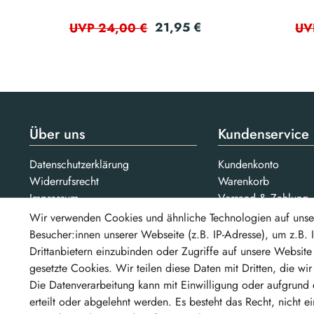
21,95 €
UVP 24,00 €
UV
Über uns
Kundenservice
Datenschutzerklärung
Kundenkonto
Widerrufsrecht
Warenkorb
Impressum
Versand & Zahlung
AGB
Kontakt
Wir verwenden Cookies und ähnliche Technologien auf unse
Jobs
Besucher:innen unserer Webseite (z.B. IP-Adresse), um z.B.
Bezahlarten
Drittanbietern einzubinden oder Zugriffe auf unsere Website 
Unsere Partner
gesetzte Cookies. Wir teilen diese Daten mit Dritten, die wi
...un
Die Datenverarbeitung kann mit Einwilligung oder aufgrund 
erteilt oder abgelehnt werden. Es besteht das Recht, nicht e