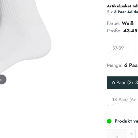
Artikelpaket Inh
2 x
3 Paar Adid
Farbe:
Weiß
Größe:
43-45
37-39
Menge:
6 Paa
nd
6 Paar (2x 3
18 Paar (6x 
Produkt ve