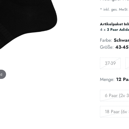
* inkl. ges. MwSt.
Artikelpaket Inh
4 x
3 Paar Adid
Farbe:
Schwa
Größe:
43-45
37-39
nd
Menge:
12 Pa
6 Paar (2x 3
18 Paar (6x 