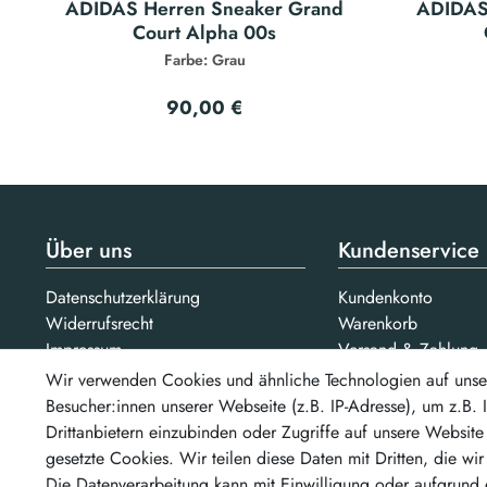
ADIDAS Herren Sneaker Grand
ADIDAS
Court Alpha 00s
Farbe: Grau
90,00 €
Über uns
Kundenservice
Datenschutzerklärung
Kundenkonto
Widerrufsrecht
Warenkorb
Impressum
Versand & Zahlung
AGB
Kontakt
Wir verwenden Cookies und ähnliche Technologien auf unse
Jobs
Besucher:innen unserer Webseite (z.B. IP-Adresse), um z.B.
Bezahlarten
Drittanbietern einzubinden oder Zugriffe auf unsere Website 
Unsere Partner
gesetzte Cookies. Wir teilen diese Daten mit Dritten, die wi
...un
Die Datenverarbeitung kann mit Einwilligung oder aufgrund 