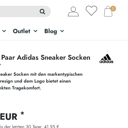
0
Outlet
Blog
8 Paar Adidas Sneaker Socken
w
eaker Socken mit den markentypischen
Dresign und dem Logo bietet einen
nkten Tragekomfort.
*
 EUR
is der letzten 30 Tage:
41,95 €