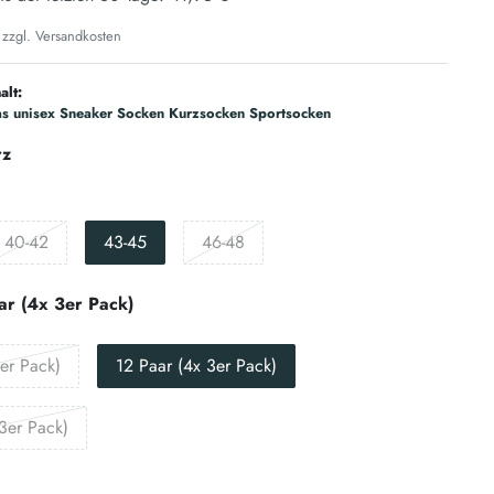
 zzgl.
Versandkosten
alt:
as unisex Sneaker Socken Kurzsocken Sportsocken
rz
40-42
43-45
46-48
ar (4x 3er Pack)
er Pack)
12 Paar (4x 3er Pack)
3er Pack)