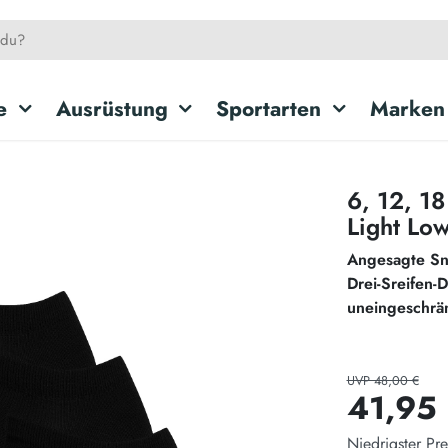
e
Ausrüstung
Sportarten
Marken
6, 12, 1
Light Lo
Angesagte Sn
Drei-Sreifen-
uneingeschrä
UVP 48,00 €
41,95
Niedrigster Pre