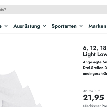
e
Ausrüstung
Sportarten
Marken
6, 12, 1
Light Lo
Angesagte Sn
Drei-Sreifen-
uneingeschrä
UVP 24,00 €
21,95
Niedrigster Pre