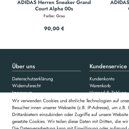
ADIDAS Herren Sneaker Grand
ADIDAS
Court Alpha 00s
Farbe: Grau
90,00 €
Über uns
Kundenservice
Datenschutzerklärung
Kundenkonto
Widerrufsrecht
Warenkorb
Impressum
Versand & Zahlung
AGB
Kontakt
Wir verwenden Cookies und ähnliche Technologien auf unse
Jobs
Besucher:innen unserer Webseite (z.B. IP-Adresse), um z.B.
Bezahlarten
Drittanbietern einzubinden oder Zugriffe auf unsere Website 
Unsere Partner
gesetzte Cookies. Wir teilen diese Daten mit Dritten, die wi
...un
Die Datenverarbeitung kann mit Einwilligung oder aufgrund 