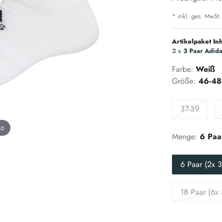
* inkl. ges. MwSt.
Artikelpaket Inh
2 x
3 Paar Adida
Farbe:
Weiß
Größe:
46-48
37-39
nd
Menge:
6 Paa
6 Paar (2x 3
18 Paar (6x 