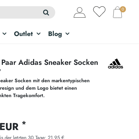
0
Outlet
Blog
8 Paar Adidas Sneaker Socken
w
eaker Socken mit den markentypischen
Dresign und dem Logo bietet einen
nkten Tragekomfort.
*
 EUR
is der letzten 30 Tage:
21,95 €