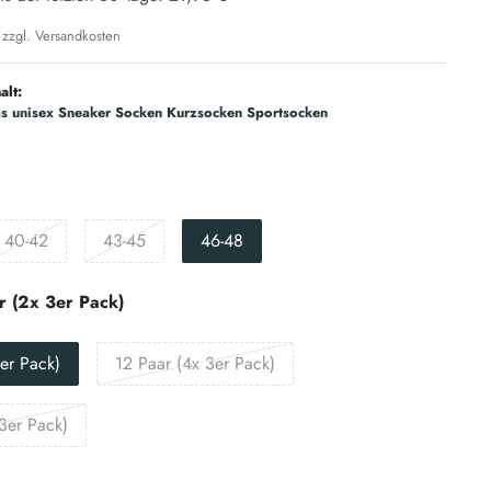
 zzgl.
Versandkosten
alt:
s unisex Sneaker Socken Kurzsocken Sportsocken
40-42
43-45
46-48
r (2x 3er Pack)
er Pack)
12 Paar (4x 3er Pack)
3er Pack)