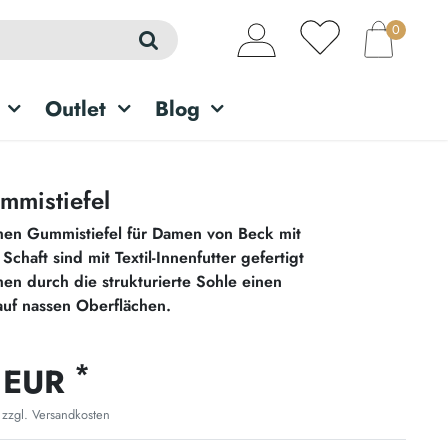
0
Outlet
Blog
mistiefel
hen Gummistiefel für Damen von Beck mit
chaft sind mit Textil-Innenfutter gefertigt
en durch die strukturierte Sohle einen
auf nassen Oberflächen.
*
 EUR
 zzgl.
Versandkosten