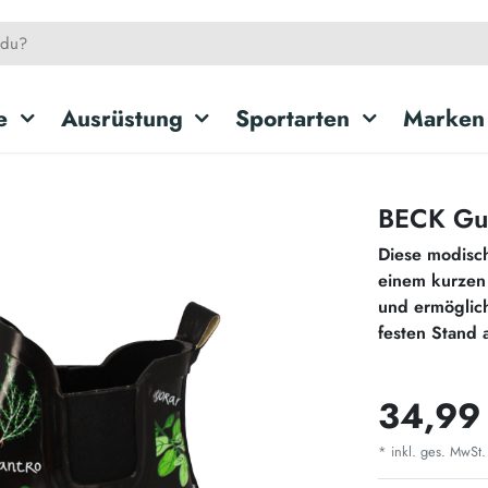
e
Ausrüstung
Sportarten
Marken
BECK Gum
Diese modisc
einem kurzen S
und ermöglich
festen Stand 
34,99
* inkl. ges. MwSt.