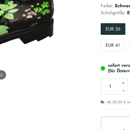
Farbe:
Schwa
Schuhgröße:
E
EUR 36
EUR 41
sofort ver
(für Öster
nd
Ab 50,00 € ver