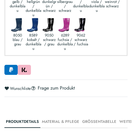
gelb /
hellgrün
dunkelgr
silbergrau
/
viola /
weinrot /
dunkelbla
/
ün /
/
dunkelbla
dunkelbla
schwarz
u
dunkelbla
schwarz
schwarz
u
u
u
8050
8589
9050
6289
9062
blau /
kobalt /
schwarz
fuchsia /
schwarz
grau
dunkelbla
/ grau
dunkelbla
/ fuchsia
u
u
Frage zum Produkt
Wunschliste
PRODUKTDETAILS
MATERIAL & PFLEGE
GRÖSSENTABELLE
WEITE