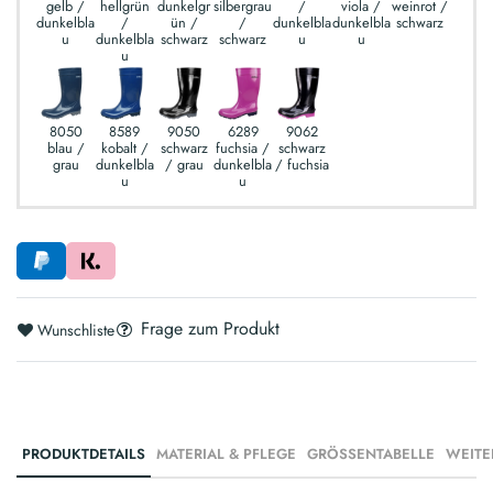
gelb /
hellgrün
dunkelgr
silbergrau
/
viola /
weinrot /
dunkelbla
/
ün /
/
dunkelbla
dunkelbla
schwarz
u
dunkelbla
schwarz
schwarz
u
u
u
8050
8589
9050
6289
9062
blau /
kobalt /
schwarz
fuchsia /
schwarz
grau
dunkelbla
/ grau
dunkelbla
/ fuchsia
u
u
Frage zum Produkt
Wunschliste
PRODUKTDETAILS
MATERIAL & PFLEGE
GRÖSSENTABELLE
WEITE