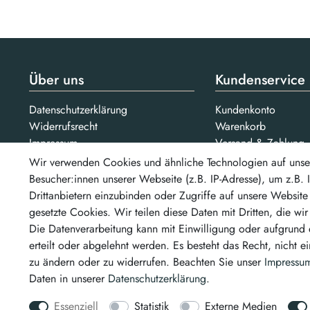
Über uns
Kundenservice
Datenschutzerklärung
Kundenkonto
Widerrufsrecht
Warenkorb
Impressum
Versand & Zahlung
AGB
Kontakt
Wir verwenden Cookies und ähnliche Technologien auf unse
Jobs
Besucher:innen unserer Webseite (z.B. IP-Adresse), um z.B.
Bezahlarten
Drittanbietern einzubinden oder Zugriffe auf unsere Website 
Unsere Partner
gesetzte Cookies. Wir teilen diese Daten mit Dritten, die wi
...un
Die Datenverarbeitung kann mit Einwilligung oder aufgrund 
erteilt oder abgelehnt werden. Es besteht das Recht, nicht e
zu ändern oder zu widerrufen. Beachten Sie unser
Impressu
Daten in unserer
Daten­schutz­erklärung
.
Essenziell
Statistik
Externe Medien