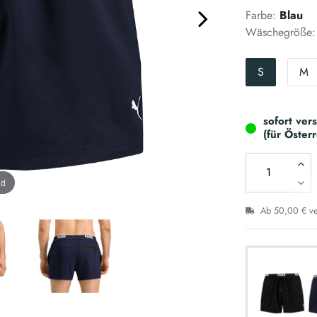
Farbe:
Blau
Wäschegröße:
S
M
sofort ver
(für Öster
nd
Ab 50,00 € ver