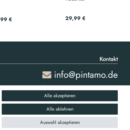
29,99 €
,99 €
Kontakt
info@pintamo.de
03763 4048350
Alle akzeptieren
Montag - Freitag: 08:00 - 16:00 Uhr
Alle ablehnen
Anrufe aus dem dt. Festnetz zum Ortstarif, Preise aus dem Mobilfunknetz
ggf. abweichend (abhängig vom Provider).
Auswahl akzeptieren