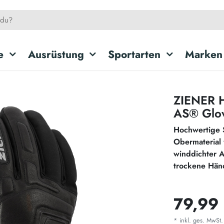
e
Ausrüstung
Sportarten
Marken
ZIENER H
AS® Glo
Hochwertige 
Obermaterial 
winddichter 
trockene Hän
79,99
* inkl. ges. MwSt.