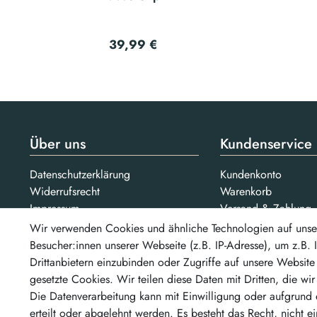
39,99 €
Über uns
Kundenservice
Datenschutzerklärung
Kundenkonto
Widerrufsrecht
Warenkorb
Impressum
Versand & Zahlung
AGB
Kontakt
Wir verwenden Cookies und ähnliche Technologien auf unse
Jobs
Besucher:innen unserer Webseite (z.B. IP-Adresse), um z.B.
Bezahlarten
Drittanbietern einzubinden oder Zugriffe auf unsere Website 
Unsere Partner
gesetzte Cookies. Wir teilen diese Daten mit Dritten, die wi
...un
Die Datenverarbeitung kann mit Einwilligung oder aufgrund 
erteilt oder abgelehnt werden. Es besteht das Recht, nicht e