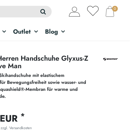
0
Outlet
Blog
erren Handschuhe Glyxus-Z
ve Man
Skihandschuhe mit elastischem
für Bewegungsfreiheit sowie wasser- und
Aquashield®-Membran für warme und
de.
*
 EUR
 zzgl.
Versandkosten