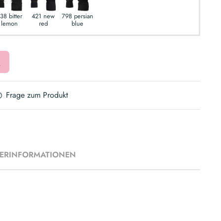
38 bitter
421 new
798 persian
lemon
red
blue
Frage zum Produkt
LERINFORMATIONEN