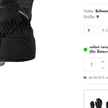
Farbe:
Schwa
Größe:
9
8
8.5
sofort ver
(für Öster
nd
Ab 50,00 € ver