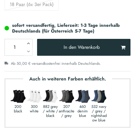
18 Paar (6x 3er Pack)
sofort versandfertig, Lieferzeit: 1-3 Tage innerhalb
Deutschlands (für Österreich 5-7 Tage)
In den Warenkorb
Ab 50,00 € versandkostenfrei innerhalb Deutschlands.
Auch in weiteren Farben erhältlich.
200
300
882 grey
207
460
532 navy
black
white
/ white /
anthracite
denim
/ grey /
black
/ grey
blue
nightshad
ow blue