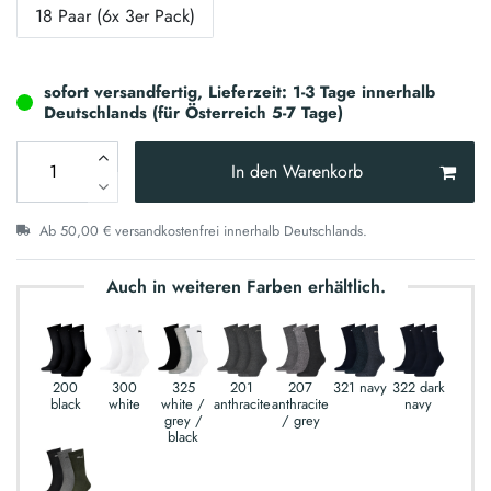
18 Paar (6x 3er Pack)
sofort versandfertig, Lieferzeit: 1-3 Tage innerhalb
Deutschlands (für Österreich 5-7 Tage)
In den Warenkorb
Ab 50,00 € versandkostenfrei innerhalb Deutschlands.
Auch in weiteren Farben erhältlich.
200
300
325
201
207
321 navy
322 dark
black
white
white /
anthracite
anthracite
navy
grey /
/ grey
black