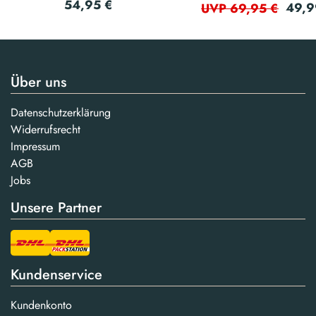
54,95 €
49,9
UVP 69,95 €
Über uns
Datenschutzerklärung
Widerrufsrecht
Impressum
AGB
Jobs
Unsere Partner
Kundenservice
Kundenkonto