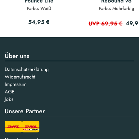
Pounce Lite
Rebound v6
Farbe: Weiß
Farbe: Mehrfarbig
54,95 €
49,9
UVP 69,95 €
Über uns
Datenschutzerklärung
Widerrufsrecht
Impressum
AGB
Jobs
Unsere Partner