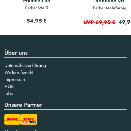
Pounce Lite
Rebound v6
Farbe: Weiß
Farbe: Mehrfarbig
54,95 €
49,9
UVP 69,95 €
Über uns
Datenschutzerklärung
Widerrufsrecht
Impressum
AGB
Jobs
Unsere Partner