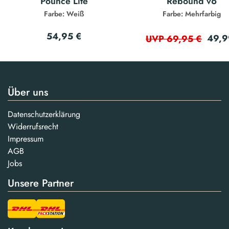
Pounce Lite
Rebound v6
Farbe: Weiß
Farbe: Mehrfarbig
54,95 €
49,9
UVP 69,95 €
Über uns
Datenschutzerklärung
Widerrufsrecht
Impressum
AGB
Jobs
Unsere Partner