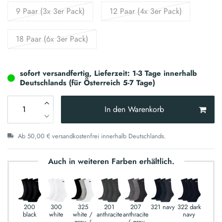
9 Paar (3x 3er Pack)
12 Paar (4x 3er Pack)
18 Paar (6x 3er Pack)
sofort versandfertig, Lieferzeit: 1-3 Tage innerhalb
Deutschlands (für Österreich 5-7 Tage)
In den Warenkorb
Ab 50,00 € versandkostenfrei innerhalb Deutschlands.
Auch in weiteren Farben erhältlich.
200
300
325
201
207
321 navy
322 dark
black
white
white /
anthracite
anthracite
navy
grey /
/ grey