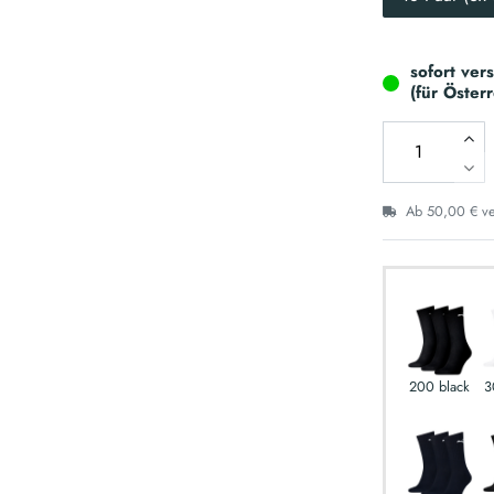
sofort ver
(für Öster
Ab 50,00 € ver
200 black
3