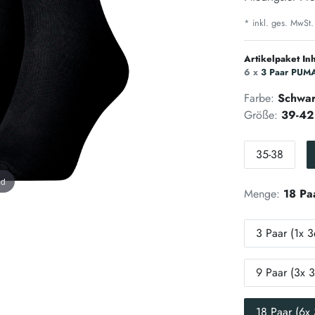
* inkl. ges. MwSt.
Artikelpaket Inh
6 x
3 Paar PUMA
Farbe:
Schwa
Größe:
39-42
35-38
nd
Menge:
18 Pa
3 Paar (1x 3
9 Paar (3x 3
18 Paar (6x 