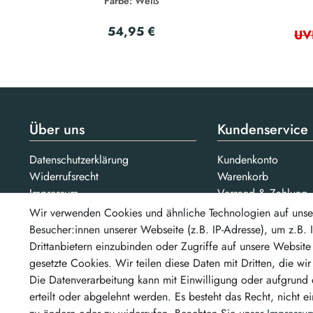
Farbe: Weiß
54,95 €
UV
Über uns
Kundenservice
Datenschutzerklärung
Kundenkonto
Widerrufsrecht
Warenkorb
Impressum
Versand & Zahlung
AGB
Kontakt
Wir verwenden Cookies und ähnliche Technologien auf unse
Jobs
Besucher:innen unserer Webseite (z.B. IP-Adresse), um z.B.
Drittanbietern einzubinden oder Zugriffe auf unsere Website 
Bezahlarten
gesetzte Cookies. Wir teilen diese Daten mit Dritten, die wi
Unsere Partner
...un
Die Datenverarbeitung kann mit Einwilligung oder aufgrund 
erteilt oder abgelehnt werden. Es besteht das Recht, nicht e