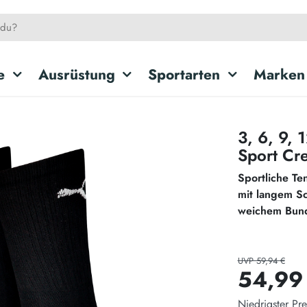
e
Ausrüstung
Sportarten
Marken
3, 6, 9,
Sport Cr
Sportliche Te
mit langem Sc
weichem Bund
UVP 59,94 €
54,99
Niedrigster Pre