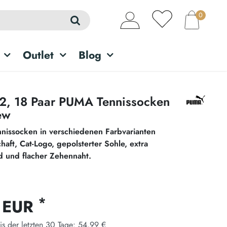
0
Outlet
Blog
 12, 18 Paar PUMA Tennissocken
ew
nnissocken in verschiedenen Farbvarianten
haft, Cat-Logo, gepolsterter Sohle, extra
 und flacher Zehennaht.
*
 EUR
is der letzten 30 Tage:
54,99 €