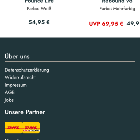
Pounce Lite
Rebound v6
Farbe: Weiß
Farbe: Mehrfarbig
54,95 €
49,9
UVP 69,95 €
Über uns
Datenschutzerklärung
Widerrufsrecht
Impressum
AGB
Jobs
Unsere Partner