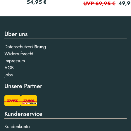
54,95 €
49,9
UVP 69,95 €
Über uns
Datenschutzerklärung
Widerrufsrecht
Impressum
AGB
Jobs
Unsere Partner
Kundenservice
Kundenkonto