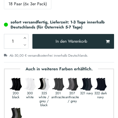
18 Paar (6x 3er Pack)
sofort versandfertig, Lieferzeit: 1-3 Tage innerhalb
Deutschlands (für Österreich 5-7 Tage)
In den Warenkorb
Ab 50,00 € versandkostenfrei innerhalb Deutschlands.
Auch in weiteren Farben erhältlich.
200
300
325
201
207
321 navy
322 dark
black
white
white /
anthracite
anthracite
navy
grey /
/ grey
black