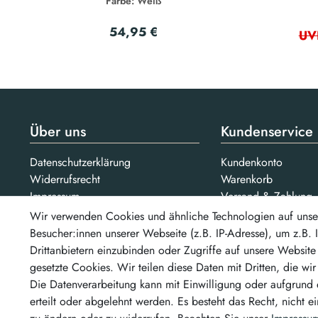
Farbe: Weiß
54,95 €
UV
Über uns
Kundenservice
Datenschutzerklärung
Kundenkonto
Widerrufsrecht
Warenkorb
Impressum
Versand & Zahlung
AGB
Kontakt
Wir verwenden Cookies und ähnliche Technologien auf unse
Jobs
Besucher:innen unserer Webseite (z.B. IP-Adresse), um z.B.
Drittanbietern einzubinden oder Zugriffe auf unsere Website 
Bezahlarten
gesetzte Cookies. Wir teilen diese Daten mit Dritten, die wi
Unsere Partner
...un
Die Datenverarbeitung kann mit Einwilligung oder aufgrund 
erteilt oder abgelehnt werden. Es besteht das Recht, nicht e