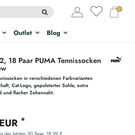
0
Outlet
Blog
 12, 18 Paar PUMA Tennissocken
ew
nnissocken in verschiedenen Farbvarianten
haft, Cat-Logo, gepolsterter Sohle, extra
 und flacher Zehennaht.
*
 EUR
is der letzten 30 Tage:
18,99 €