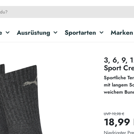
e
Ausrüstung
Sportarten
Marken
3, 6, 9,
Sport Cr
Sportliche Te
mit langem Sc
weichem Bund
UVP 19,98 €
18,99
Niedrigster Pre