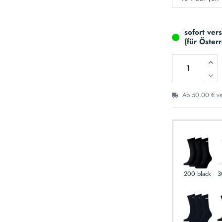
sofort ver
(für Öster
Ab 50,00 € ver
200 black
3