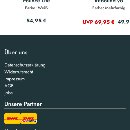
Pounce Lite
Rebound v6
Farbe: Weiß
Farbe: Mehrfarbig
54,95 €
49,9
UVP 69,95 €
Über uns
Datenschutzerklärung
Widerrufsrecht
Impressum
AGB
Jobs
Unsere Partner