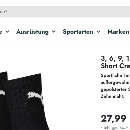
e
Ausrüstung
Sportarten
Marken
3, 6, 9,
Short Cr
Sportliche Te
außergewöhnli
gepolsterter 
Zehennaht.
27,99
* inkl. ges. MwSt.