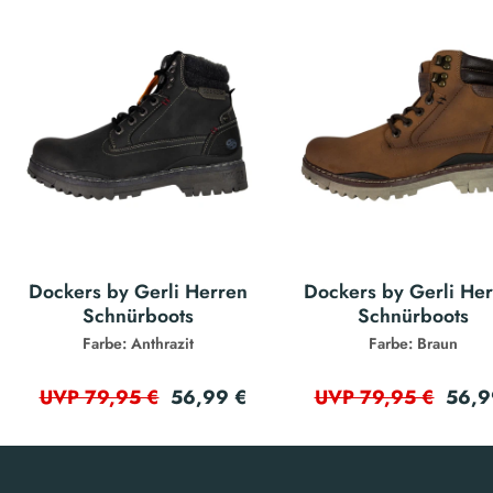
Dockers by Gerli Herren
Dockers by Gerli He
Schnürboots
Schnürboots
Farbe: Anthrazit
Farbe: Braun
56,99 €
56,9
UVP 79,95 €
UVP 79,95 €