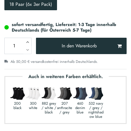
18 Paar (6x 3er Pack)
sofort versandfertig, Lieferzeit: 1-3 Tage innerhalb
Deutschlands (für Österreich 5-7 Tage)
In den Warenkorb
Ab 50,00 € versandkostenfrei innerhalb Deutschlands.
Auch in weiteren Farben erhältlich.
200
300
882 grey
207
460
532 navy
black
white
/ white /
anthracite
denim
/ grey /
black
/ grey
blue
nightshad
ow blue