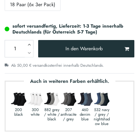
18 Paar (6x 3er Pack)
sofort versandfertig, Lieferzeit: 1-3 Tage innerhalb
Deutschlands (für Österreich 5-7 Tage)
In den Warenkorb
Ab 50,00 € versandkostenfrei innerhalb Deutschlands.
Auch in weiteren Farben erhältlich.
200
300
882 grey
207
460
532 navy
black
white
/ white /
anthracite
denim
/ grey /
black
/ grey
blue
nightshad
ow blue