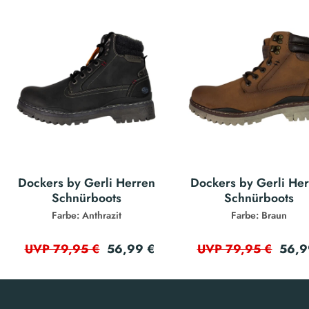
Dockers by Gerli Herren
Dockers by Gerli He
Schnürboots
Schnürboots
Farbe: Anthrazit
Farbe: Braun
56,99 €
56,9
UVP 79,95 €
UVP 79,95 €