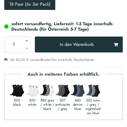
18 Paar (6x 3er Pack)
sofort versandfertig, Lieferzeit: 1-3 Tage innerhalb
Deutschlands (für Österreich 5-7 Tage)
In den Warenkorb
Ab 50,00 € versandkostenfrei innerhalb Deutschlands.
Auch in weiteren Farben erhältlich.
200
300
882 grey
207
460
532 navy
black
white
/ white /
anthracite
denim
/ grey /
black
/ grey
blue
nightshad
ow blue