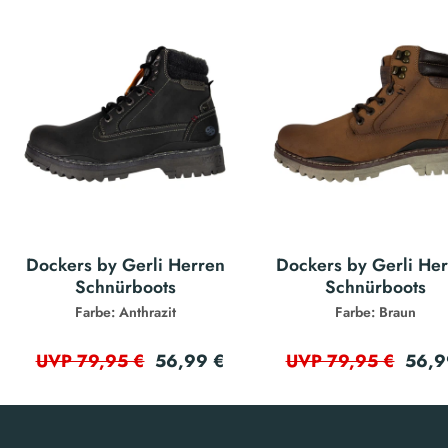
Dockers by Gerli Herren
Dockers by Gerli He
Schnürboots
Schnürboots
Farbe: Anthrazit
Farbe: Braun
56,99 €
56,9
UVP 79,95 €
UVP 79,95 €