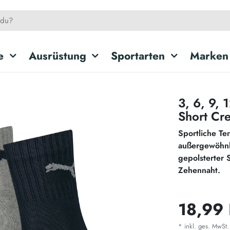
e
Ausrüstung
Sportarten
Marken
3, 6, 9,
Short Cr
Sportliche Te
außergewöhnli
gepolsterter 
Zehennaht.
18,99
* inkl. ges. MwSt.